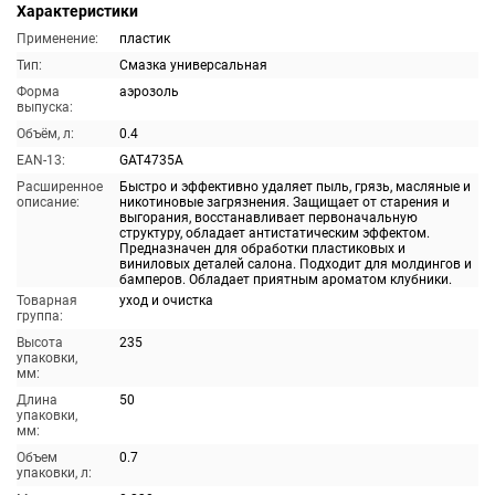
Характеристики
Применение:
пластик
Тип:
Смазка универсальная
Форма
аэрозоль
выпуска:
Объём, л:
0.4
EAN-13:
GAT4735A
Расширенное
Быстро и эффективно удаляет пыль, грязь, масляные и
описание:
никотиновые загрязнения. Защищает от старения и
выгорания, восстанавливает первоначальную
структуру, обладает антистатическим эффектом.
Предназначен для обработки пластиковых и
виниловых деталей салона. Подходит для молдингов и
бамперов. Обладает приятным ароматом клубники.
Товарная
уход и очистка
группа:
Высота
235
упаковки,
мм:
Длина
50
упаковки,
мм:
Объем
0.7
упаковки, л: