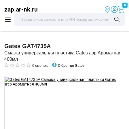
0
zap.ar-nk.ru
Gates
GAT4735A
Смазка универсальная пластика Gates аэр Ароматная
400мл
О бренде Gates
0 оценок