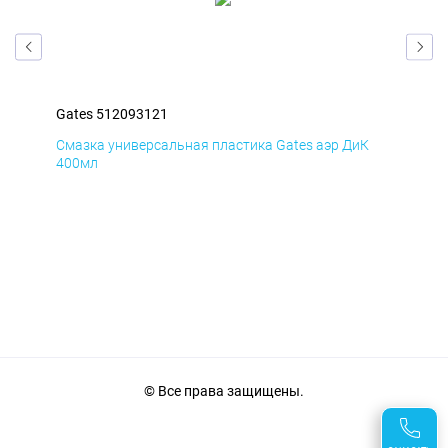
Gates 512093121
Gat
Д
Смазка универсальная пластика Gates аэр ДиК
Сма
400мл
40
© Все права защищены.