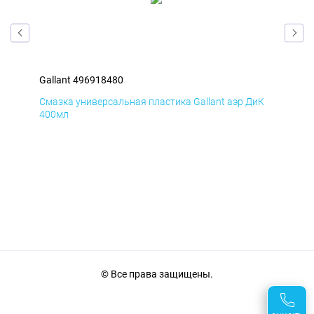
Gallant 496918480
Gal
мД
Смазка универсальная пластика Gallant аэр ДиК
Сма
400мл
40
© Все права защищены.