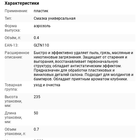
Характеристики
Применение:
пластик
Тип:
Смазка универсальная
Форма
аэрозоль
выпуска:
Объём, л:
0.4
EAN-13:
GLTN110
Расширенное
Быстро и эффективно удаляет пыль, грязь, масляные и
описание:
никотиновые загрязнения. Защищает от старения и
выгорания, восстанавливает первоначальную
структуру, обладает антистатическим эффектом.
Предназначен для обработки пластиковых и
виниловых деталей салона. Подходит для молдингов и
бамперов. Обладает приятным ароматом клубники.
Товарная
уход и очистка
группа:
Высота
235
упаковки,
мм:
Длина
50
упаковки,
мм:
Объем
0.7
упаковки, л: