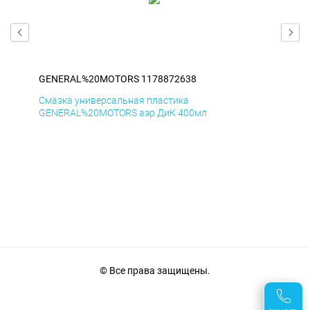
GENERAL%20MOTORS 1178872638
GE
Смазка универсальная пластика
Сма
GENERAL%20MOTORS аэр ДиК 400мл
GE
© Все права защищены.