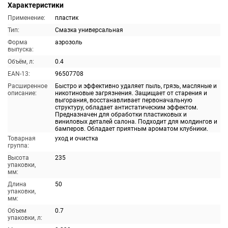
Характеристики
Применение:
пластик
Тип:
Смазка универсальная
Форма
аэрозоль
выпуска:
Объём, л:
0.4
EAN-13:
96507708
Расширенное
Быстро и эффективно удаляет пыль, грязь, масляные и
описание:
никотиновые загрязнения. Защищает от старения и
выгорания, восстанавливает первоначальную
структуру, обладает антистатическим эффектом.
Предназначен для обработки пластиковых и
виниловых деталей салона. Подходит для молдингов и
бамперов. Обладает приятным ароматом клубники.
Товарная
уход и очистка
группа:
Высота
235
упаковки,
мм:
Длина
50
упаковки,
мм:
Объем
0.7
упаковки, л: