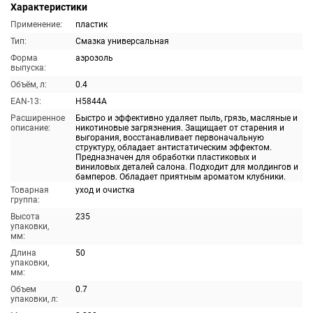
Характеристики
Применение:
пластик
Тип:
Смазка универсальная
Форма
аэрозоль
выпуска:
Объём, л:
0.4
EAN-13:
H5844A
Расширенное
Быстро и эффективно удаляет пыль, грязь, масляные и
описание:
никотиновые загрязнения. Защищает от старения и
выгорания, восстанавливает первоначальную
структуру, обладает антистатическим эффектом.
Предназначен для обработки пластиковых и
виниловых деталей салона. Подходит для молдингов и
бамперов. Обладает приятным ароматом клубники.
Товарная
уход и очистка
группа:
Высота
235
упаковки,
мм:
Длина
50
упаковки,
мм:
Объем
0.7
упаковки, л: