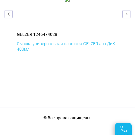
GELZER 1246474028
GEL
БмД
Смазка универсальная пластика GELZER аэр ДиК
Сма
400мл
40
© Все права защищены.