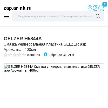
0
zap.ar-nk.ru
GELZER
H5844A
Смазка универсальная пластика GELZER аэр
Ароматная 400мл
О бренде GELZER
0 оценок