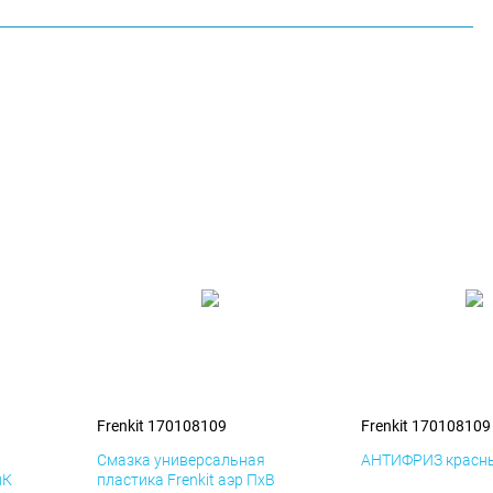
Frenkit 170108109
Frenkit 170108109
я
Смазка универсальная
АНТИФРИЗ красны
иК
пластика Frenkit аэр ПхВ