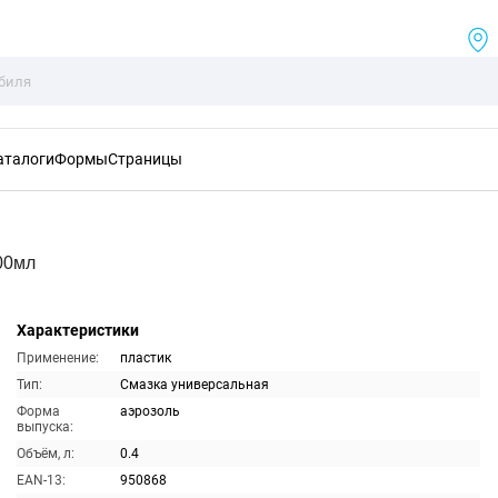
аталоги
Формы
Страницы
00мл
Характеристики
Применение:
пластик
Тип:
Смазка универсальная
Форма
аэрозоль
выпуска:
Объём, л:
0.4
EAN-13:
950868