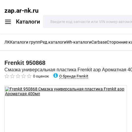
zap.ar-nk.ru
Каталоги
ЛК
Каталоги групп
Ред.каталоги
Wh-каталоги
Carbase
Сторонние к
Frenkit
950868
Смазка универсальная пластика Frenkit аэр Ароматная 4
О бренде Frenkit
0 оценок