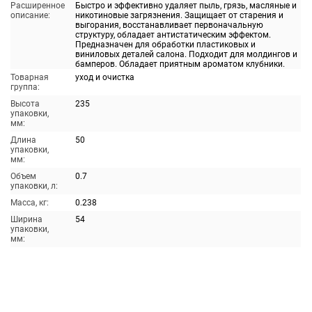
Расширенное
Быстро и эффективно удаляет пыль, грязь, масляные и
описание:
никотиновые загрязнения. Защищает от старения и
выгорания, восстанавливает первоначальную
структуру, обладает антистатическим эффектом.
Предназначен для обработки пластиковых и
виниловых деталей салона. Подходит для молдингов и
бамперов. Обладает приятным ароматом клубники.
Товарная
уход и очистка
группа:
Высота
235
упаковки,
мм:
Длина
50
упаковки,
мм:
Объем
0.7
упаковки, л:
Масса, кг:
0.238
Ширина
54
упаковки,
мм: