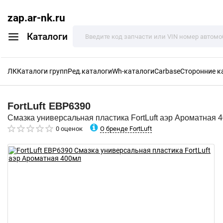
zap.ar-nk.ru
Каталоги
ЛК
Каталоги групп
Ред.каталоги
Wh-каталоги
Carbase
Сторонние к
FortLuft
EBP6390
Смазка универсальная пластика FortLuft аэр Ароматная 
О бренде FortLuft
0 оценок