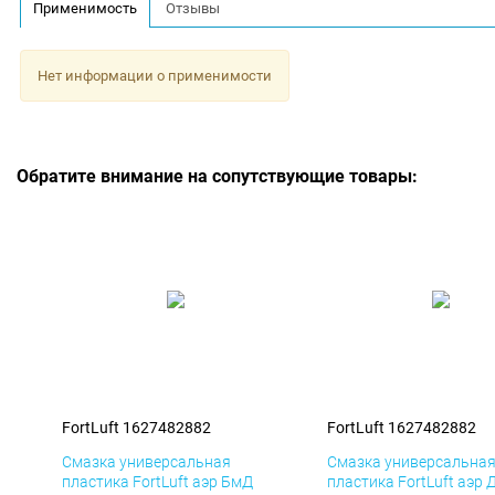
Применимость
Отзывы
Нет информации о применимости
Обратите внимание на сопутствующие товары:
FortLuft 1627482882
FortLuft 1627482882
Смазка универсальная
Смазка универсальна
пластика FortLuft аэр БмД
пластика FortLuft аэр 