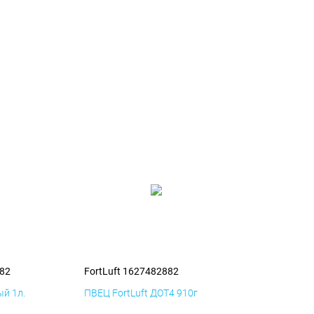
882
FortLuft 1627482882
й 1л.
ПВЕЦ FortLuft ДОТ4 910г