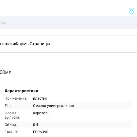
аталоги
Формы
Страницы
400мл
Характеристики
Применение:
пластик
Тип:
Смазка универсальная
Форма
аэрозоль
выпуска:
Объём, л:
0.4
EAN-13:
EBP6390