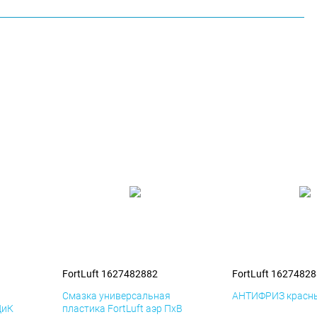
FortLuft 1627482882
FortLuft 1627482
я
Смазка универсальная
АНТИФРИЗ красны
ДиК
пластика FortLuft аэр ПхВ