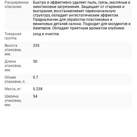
Расширенное
Быстро и эффективно удаляет пыль, грязь, масляные и
описание:
никотиновые загрязнения. Защищает от старения и
выгорания, восстанавливает первоначальную
структуру, обладает антистатическим эффектом.
Предназначен для обработки пластиковых и
виниловых деталей салона. Подходит для молдингов и
бамперов. Обладает приятным ароматом клубники.
Товарная
уход и очистка
группа:
Высота
235
упаковки,
мм:
Длина
50
упаковки,
мм:
Объем
0.7
упаковки, л:
Масса, кг:
0.238
Ширина
54
упаковки,
мм: