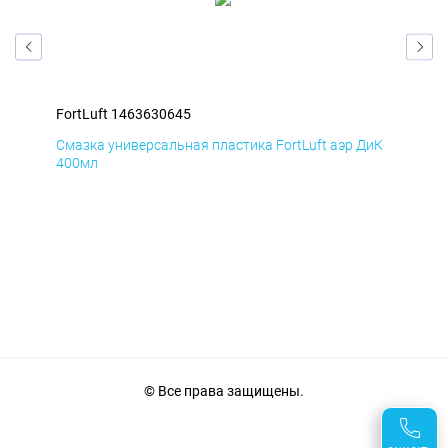
FortLuft 1463630645
For
БмД
Смазка универсальная пластика FortLuft аэр ДиК
Сма
400мл
40
© Все права защищены.