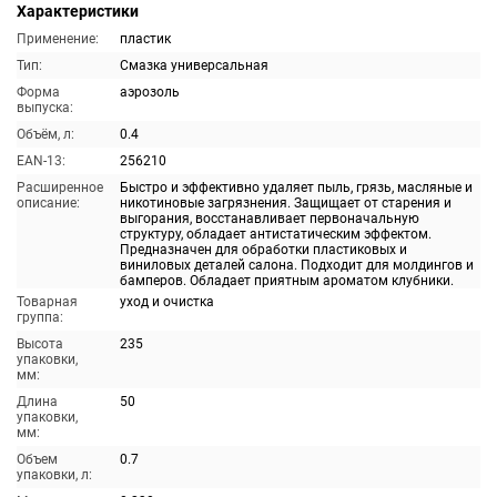
Характеристики
Применение:
пластик
Тип:
Смазка универсальная
Форма
аэрозоль
выпуска:
Объём, л:
0.4
EAN-13:
256210
Расширенное
Быстро и эффективно удаляет пыль, грязь, масляные и
описание:
никотиновые загрязнения. Защищает от старения и
выгорания, восстанавливает первоначальную
структуру, обладает антистатическим эффектом.
Предназначен для обработки пластиковых и
виниловых деталей салона. Подходит для молдингов и
бамперов. Обладает приятным ароматом клубники.
Товарная
уход и очистка
группа:
Высота
235
упаковки,
мм:
Длина
50
упаковки,
мм:
Объем
0.7
упаковки, л: