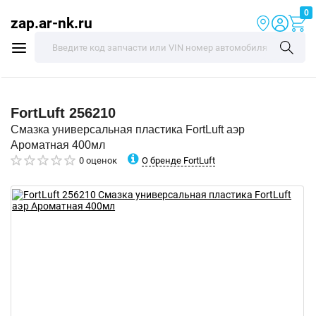
0
zap.ar-nk.ru
FortLuft
256210
Смазка универсальная пластика FortLuft аэр
Ароматная 400мл
О бренде FortLuft
0 оценок