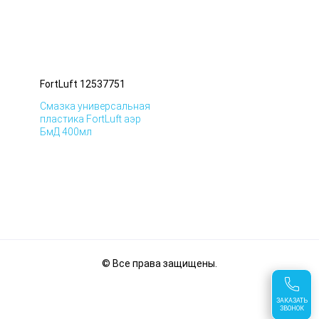
FortLuft 12537751
Смазка универсальная
пластика FortLuft аэр
БмД 400мл
© Все права защищены.
FortLuft 12537751
ЗАКАЗАТЬ
ЗВОНОК