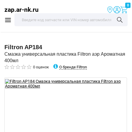
0
zap.ar-nk.ru
Filtron
AP184
Смазка универсальная пластика Filtron аэр Ароматная
400мл
О бренде Filtron
0 оценок