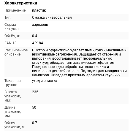
Характеристики
Применение:
пластик
Тип:
Смазка универсальная
Форма
аэрозоль
выпуска:
Объём, л:
0.4
EAN-13:
AP184
Расширенное
Быстро и эффективно удаляет пыль, грязь, масляные и
описание:
никотиновые загрязнения. Защищает от старения и
выгорания, восстанавливает первоначальную
структуру, обладает антистатическим эффектом.
Предназначен для обработки пластиковых и
виниловых деталей салона. Подходит для молдингов и
бамперов. Обладает приятным ароматом клубники.
Товарная
уход и очистка
группа:
Высота
235
упаковки,
мм:
Длина
50
упаковки,
мм:
Объем
0.7
упаковки, л: