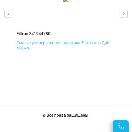
Filtron 341944780
Fil
Д
Смазка универсальная пластика Filtron аэр ДиК
Сма
400мл
40
© Все права защищены.