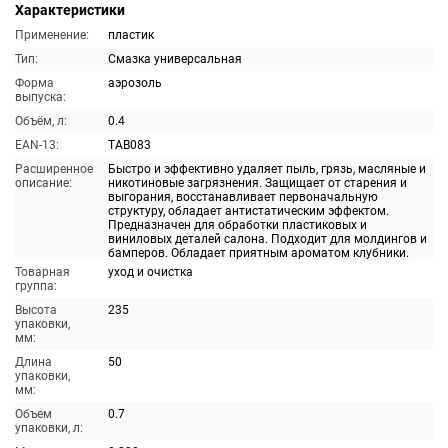
Характеристики
Применение:
пластик
Тип:
Смазка универсальная
Форма
аэрозоль
выпуска:
Объём, л:
0.4
EAN-13:
TAB083
Расширенное
Быстро и эффективно удаляет пыль, грязь, масляные и
описание:
никотиновые загрязнения. Защищает от старения и
выгорания, восстанавливает первоначальную
структуру, обладает антистатическим эффектом.
Предназначен для обработки пластиковых и
виниловых деталей салона. Подходит для молдингов и
бамперов. Обладает приятным ароматом клубники.
Товарная
уход и очистка
группа:
Высота
235
упаковки,
мм:
Длина
50
упаковки,
мм:
Объем
0.7
упаковки, л: