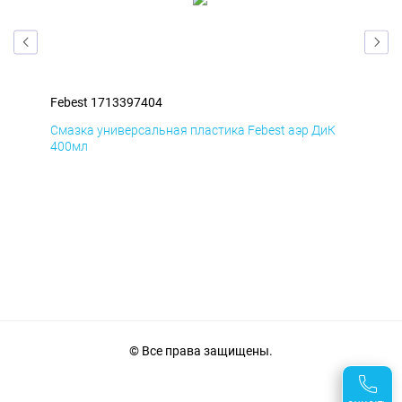
Febest 1713397404
Feb
мД
Смазка универсальная пластика Febest аэр ДиК
Сма
400мл
40
© Все права защищены.