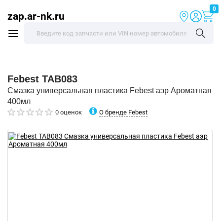
0
zap.ar-nk.ru
Febest
TAB083
Смазка универсальная пластика Febest аэр Ароматная
400мл
О бренде Febest
0 оценок