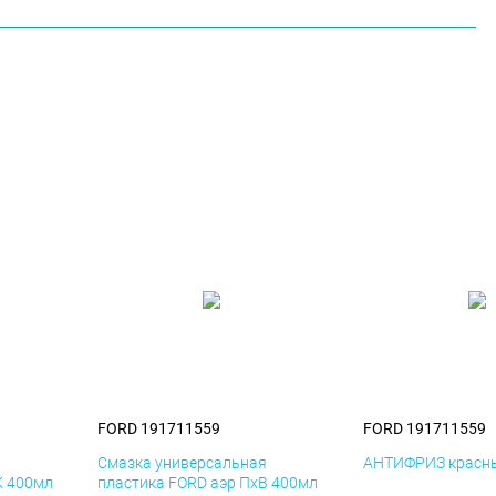
FORD 191711559
FORD 191711559
я
Смазка универсальная
АНТИФРИЗ красны
К 400мл
пластика FORD аэр ПхВ 400мл