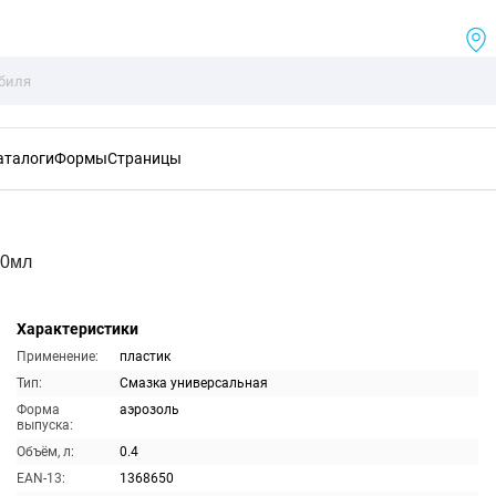
аталоги
Формы
Страницы
00мл
Характеристики
Применение:
пластик
Тип:
Смазка универсальная
Форма
аэрозоль
выпуска:
Объём, л:
0.4
EAN-13:
1368650