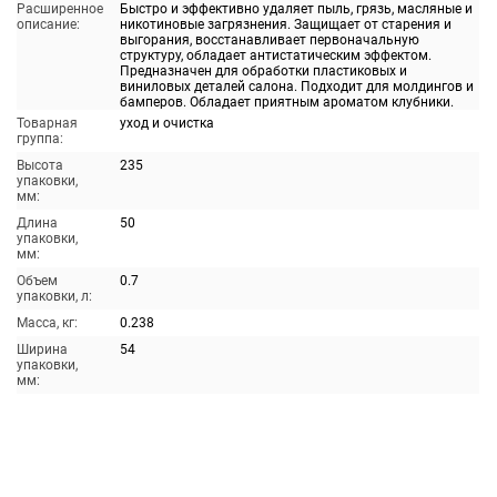
Расширенное
Быстро и эффективно удаляет пыль, грязь, масляные и
описание:
никотиновые загрязнения. Защищает от старения и
выгорания, восстанавливает первоначальную
структуру, обладает антистатическим эффектом.
Предназначен для обработки пластиковых и
виниловых деталей салона. Подходит для молдингов и
бамперов. Обладает приятным ароматом клубники.
Товарная
уход и очистка
группа:
Высота
235
упаковки,
мм:
Длина
50
упаковки,
мм:
Объем
0.7
упаковки, л:
Масса, кг:
0.238
Ширина
54
упаковки,
мм: