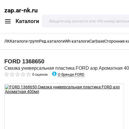
zap.ar-nk.ru
Каталоги
ЛК
Каталоги групп
Ред.каталоги
Wh-каталоги
Carbase
Сторонние к
FORD
1368650
Смазка универсальная пластика FORD аэр Ароматная 4
О бренде FORD
0 оценок