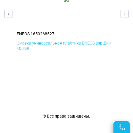
ENEOS 1659268527
ENE
мД
Смазка универсальная пластика ENEOS аэр ДиК
Сма
400мл
40
© Все права защищены.