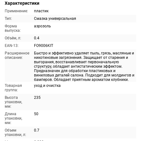
Характеристики
Применение:
пластик
Тип:
Смазка универсальная
Форма
аэрозоль
выпуска:
Объём, л:
0.4
EAN-13:
FO9006KIT
Расширенное
Быстро и эффективно удаляет пыль, грязь, масляные и
описание:
никотиновые загрязнения. Защищает от старения и
выгорания, восстанавливает первоначальную
структуру, обладает антистатическим эффектом.
Предназначен для обработки пластиковых и
виниловых деталей салона. Подходит для молдингов и
бамперов. Обладает приятным ароматом клубники.
Товарная
уход и очистка
группа:
Высота
235
упаковки,
мм:
Длина
50
упаковки,
мм:
Объем
0.7
упаковки, л: