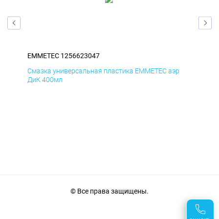
EMMETEC 1256623047
EM
Смазка универсальная пластика EMMETEC аэр
Сма
ДиК 400мл
ПхВ
© Все права защищены.