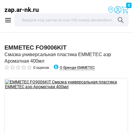
0
zap.ar-nk.ru
EMMETEC
FO9006KIT
Смазка универсальная пластика EMMETEC аэр
Ароматная 400мл
О бренде EMMETEC
0 оценок