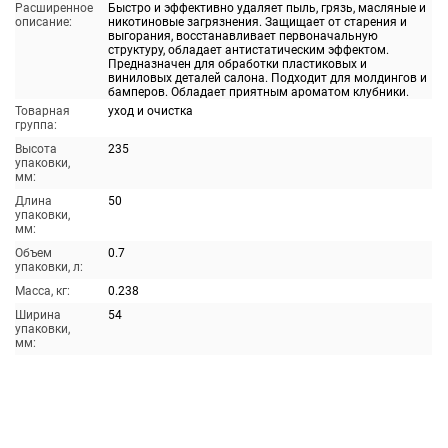
Расширенное
Быстро и эффективно удаляет пыль, грязь, масляные и
описание:
никотиновые загрязнения. Защищает от старения и
выгорания, восстанавливает первоначальную
структуру, обладает антистатическим эффектом.
Предназначен для обработки пластиковых и
виниловых деталей салона. Подходит для молдингов и
бамперов. Обладает приятным ароматом клубники.
Товарная
уход и очистка
группа:
Высота
235
упаковки,
мм:
Длина
50
упаковки,
мм:
Объем
0.7
упаковки, л:
Масса, кг:
0.238
Ширина
54
упаковки,
мм: