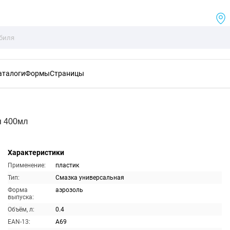
аталоги
Формы
Страницы
я 400мл
Характеристики
Применение:
пластик
Тип:
Смазка универсальная
Форма
аэрозоль
выпуска:
Объём, л:
0.4
EAN-13:
A69