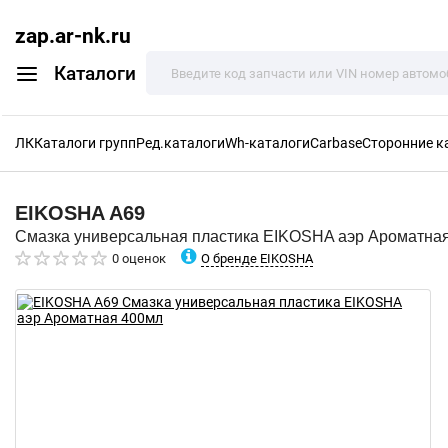
zap.ar-nk.ru
Каталоги
ЛК
Каталоги групп
Ред.каталоги
Wh-каталоги
Carbase
Сторонние к
EIKOSHA
A69
Смазка универсальная пластика EIKOSHA аэр Ароматна
О бренде EIKOSHA
0 оценок