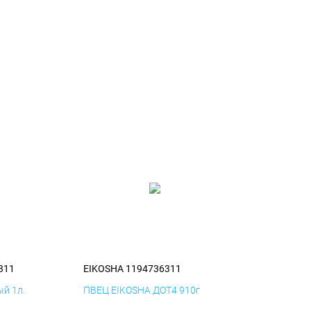
311
EIKOSHA 1194736311
й 1л.
ПВЕЦ EIKOSHA ДОТ4 910г