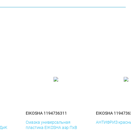
EIKOSHA 1194736311
EIKOSHA 1194736
я
Смазка универсальная
АНТИФРИЗ красны
 ДиК
пластика EIKOSHA аэр ПхВ