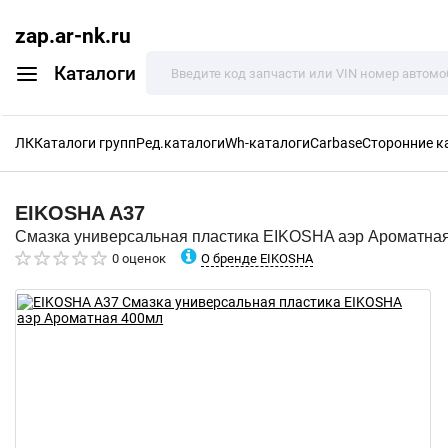
zap.ar-nk.ru
Каталоги
ЛК
Каталоги групп
Ред.каталоги
Wh-каталоги
Carbase
Сторонние к
EIKOSHA
A37
Смазка универсальная пластика EIKOSHA аэр Ароматна
О бренде EIKOSHA
0 оценок