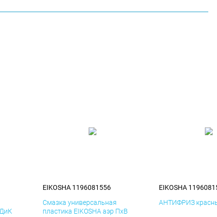
EIKOSHA 1196081556
EIKOSHA 1196081
я
Смазка универсальная
АНТИФРИЗ красны
 ДиК
пластика EIKOSHA аэр ПхВ