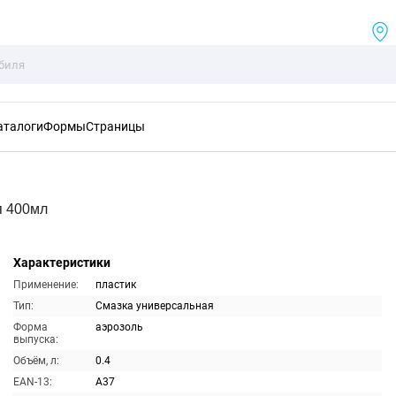
аталоги
Формы
Страницы
я 400мл
Характеристики
Применение:
пластик
Тип:
Смазка универсальная
Форма
аэрозоль
выпуска:
Объём, л:
0.4
EAN-13:
A37