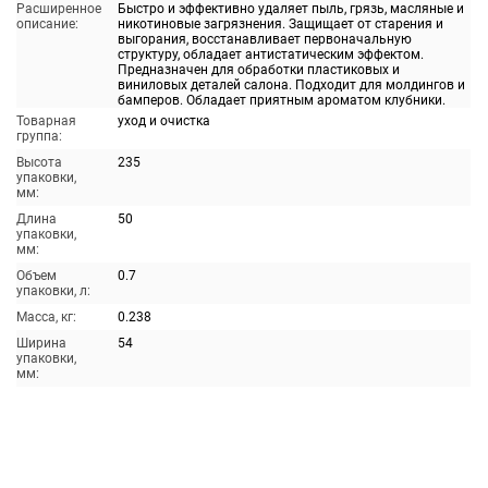
Расширенное
Быстро и эффективно удаляет пыль, грязь, масляные и
описание:
никотиновые загрязнения. Защищает от старения и
выгорания, восстанавливает первоначальную
структуру, обладает антистатическим эффектом.
Предназначен для обработки пластиковых и
виниловых деталей салона. Подходит для молдингов и
бамперов. Обладает приятным ароматом клубники.
Товарная
уход и очистка
группа:
Высота
235
упаковки,
мм:
Длина
50
упаковки,
мм:
Объем
0.7
упаковки, л:
Масса, кг:
0.238
Ширина
54
упаковки,
мм: