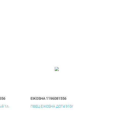
556
EIKOSHA 1196081556
й 1л.
ПВЕЦ EIKOSHA ДОТ4 910г