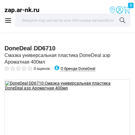
0
zap.ar-nk.ru
DoneDeal
DD6710
Смазка универсальная пластика DoneDeal аэр
Ароматная 400мл
О бренде DoneDeal
0 оценок