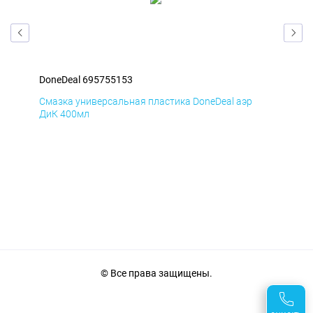
DoneDeal 695755153
Don
Смазка универсальная пластика DoneDeal аэр
Сма
ДиК 400мл
40
© Все права защищены.