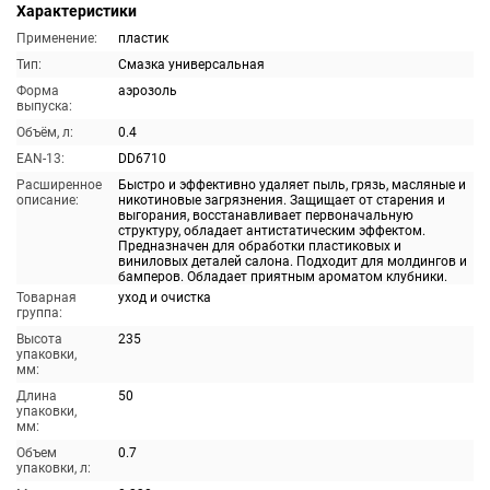
Характеристики
Применение:
пластик
Тип:
Смазка универсальная
Форма
аэрозоль
выпуска:
Объём, л:
0.4
EAN-13:
DD6710
Расширенное
Быстро и эффективно удаляет пыль, грязь, масляные и
описание:
никотиновые загрязнения. Защищает от старения и
выгорания, восстанавливает первоначальную
структуру, обладает антистатическим эффектом.
Предназначен для обработки пластиковых и
виниловых деталей салона. Подходит для молдингов и
бамперов. Обладает приятным ароматом клубники.
Товарная
уход и очистка
группа:
Высота
235
упаковки,
мм:
Длина
50
упаковки,
мм:
Объем
0.7
упаковки, л: