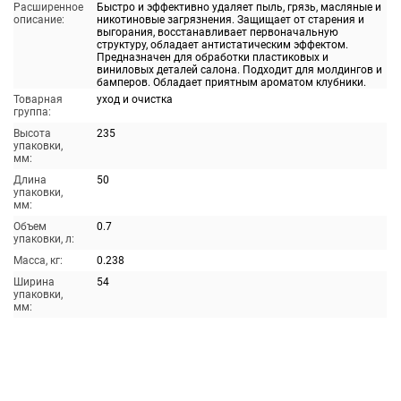
Расширенное
Быстро и эффективно удаляет пыль, грязь, масляные и
описание:
никотиновые загрязнения. Защищает от старения и
выгорания, восстанавливает первоначальную
структуру, обладает антистатическим эффектом.
Предназначен для обработки пластиковых и
виниловых деталей салона. Подходит для молдингов и
бамперов. Обладает приятным ароматом клубники.
Товарная
уход и очистка
группа:
Высота
235
упаковки,
мм:
Длина
50
упаковки,
мм:
Объем
0.7
упаковки, л:
Масса, кг:
0.238
Ширина
54
упаковки,
мм: