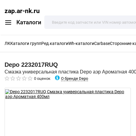
zap.ar-nk.ru
Каталоги
ЛК
Каталоги групп
Ред.каталоги
Wh-каталоги
Carbase
Сторонние к
Depo
2232017RUQ
Смазка универсальная пластика Depo аэр Ароматная 40
О бренде Depo
0 оценок