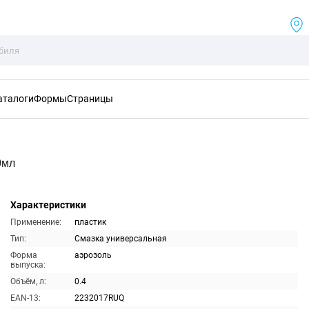
аталоги
Формы
Страницы
0мл
Характеристики
Применение:
пластик
Тип:
Смазка универсальная
Форма
аэрозоль
выпуска:
Объём, л:
0.4
EAN-13:
2232017RUQ