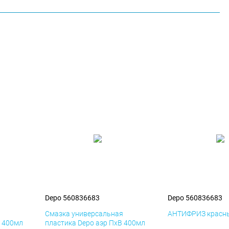
Depo 560836683
Depo 560836683
я
Смазка универсальная
АНТИФРИЗ красны
К 400мл
пластика Depo аэр ПхВ 400мл