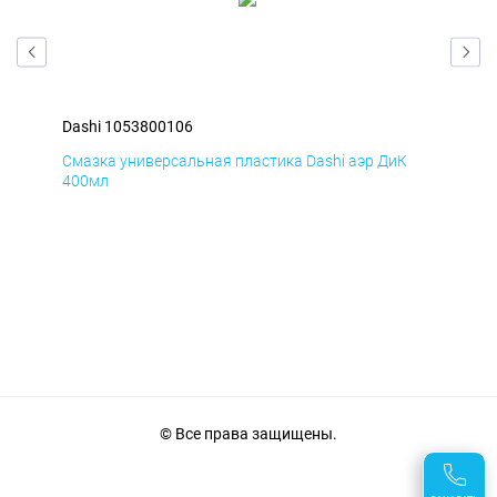
Dashi 1053800106
Das
Д
Смазка универсальная пластика Dashi аэр ДиК
Сма
400мл
40
© Все права защищены.