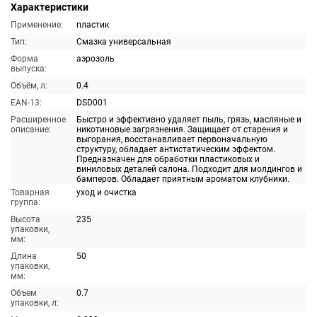
Характеристики
Применение:
пластик
Тип:
Смазка универсальная
Форма
аэрозоль
выпуска:
Объём, л:
0.4
EAN-13:
DSD001
Расширенное
Быстро и эффективно удаляет пыль, грязь, масляные и
описание:
никотиновые загрязнения. Защищает от старения и
выгорания, восстанавливает первоначальную
структуру, обладает антистатическим эффектом.
Предназначен для обработки пластиковых и
виниловых деталей салона. Подходит для молдингов и
бамперов. Обладает приятным ароматом клубники.
Товарная
уход и очистка
группа:
Высота
235
упаковки,
мм:
Длина
50
упаковки,
мм:
Объем
0.7
упаковки, л: