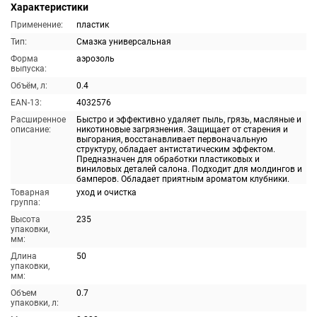
Характеристики
Применение:
пластик
Тип:
Смазка универсальная
Форма
аэрозоль
выпуска:
Объём, л:
0.4
EAN-13:
4032576
Расширенное
Быстро и эффективно удаляет пыль, грязь, масляные и
описание:
никотиновые загрязнения. Защищает от старения и
выгорания, восстанавливает первоначальную
структуру, обладает антистатическим эффектом.
Предназначен для обработки пластиковых и
виниловых деталей салона. Подходит для молдингов и
бамперов. Обладает приятным ароматом клубники.
Товарная
уход и очистка
группа:
Высота
235
упаковки,
мм:
Длина
50
упаковки,
мм:
Объем
0.7
упаковки, л: