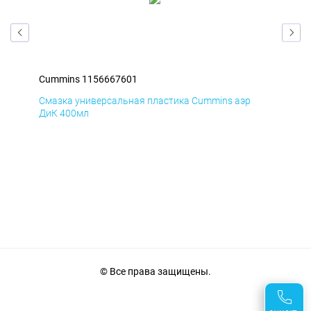
Cummins 1156667601
Cum
Смазка универсальная пластика Cummins аэр
Сма
ДиК 400мл
40
© Все права защищены.