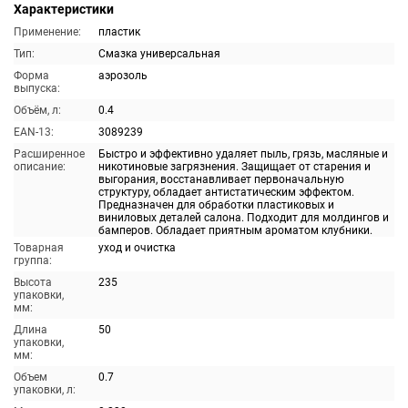
Характеристики
Применение:
пластик
Тип:
Смазка универсальная
Форма
аэрозоль
выпуска:
Объём, л:
0.4
EAN-13:
3089239
Расширенное
Быстро и эффективно удаляет пыль, грязь, масляные и
описание:
никотиновые загрязнения. Защищает от старения и
выгорания, восстанавливает первоначальную
структуру, обладает антистатическим эффектом.
Предназначен для обработки пластиковых и
виниловых деталей салона. Подходит для молдингов и
бамперов. Обладает приятным ароматом клубники.
Товарная
уход и очистка
группа:
Высота
235
упаковки,
мм:
Длина
50
упаковки,
мм:
Объем
0.7
упаковки, л: