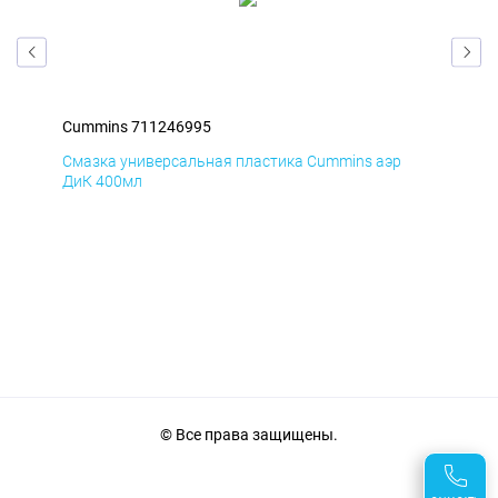
Cummins 711246995
Cum
Смазка универсальная пластика Cummins аэр
Сма
ДиК 400мл
40
© Все права защищены.