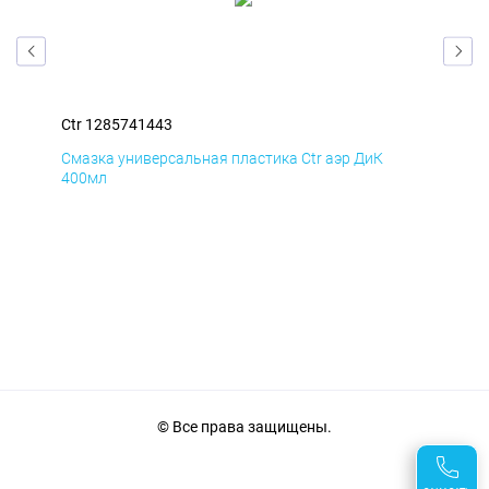
Ctr 1285741443
Ctr
Смазка универсальная пластика Ctr аэр ДиК
Сма
400мл
40
© Все права защищены.