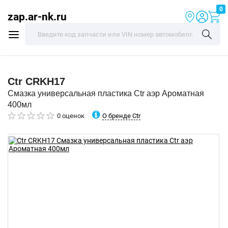
0
zap.ar-nk.ru
Ctr
CRKH17
Смазка универсальная пластика Ctr аэр Ароматная
400мл
О бренде Ctr
0 оценок