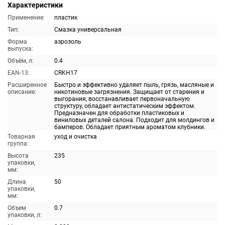
Характеристики
Применение:
пластик
Тип:
Смазка универсальная
Форма
аэрозоль
выпуска:
Объём, л:
0.4
EAN-13:
CRKH17
Расширенное
Быстро и эффективно удаляет пыль, грязь, масляные и
описание:
никотиновые загрязнения. Защищает от старения и
выгорания, восстанавливает первоначальную
структуру, обладает антистатическим эффектом.
Предназначен для обработки пластиковых и
виниловых деталей салона. Подходит для молдингов и
бамперов. Обладает приятным ароматом клубники.
Товарная
уход и очистка
группа:
Высота
235
упаковки,
мм:
Длина
50
упаковки,
мм:
Объем
0.7
упаковки, л: