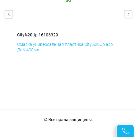
City%20Up 16106329
Cit
р
Смазка универсальная пластика City%20Up аэр
Сма
ДиК 400мл
ПхВ
© Все права защищены.