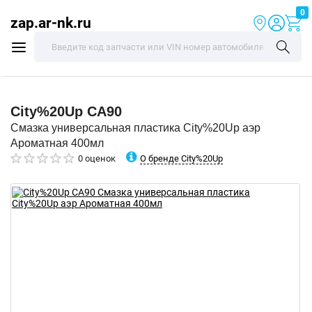
0
zap.ar-nk.ru
City%20Up
CA90
Смазка универсальная пластика City%20Up аэр
Ароматная 400мл
О бренде City%20Up
0 оценок