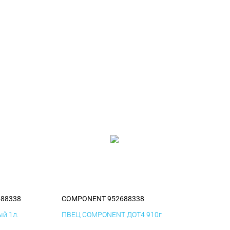
88338
COMPONENT 952688338
й 1л.
ПВЕЦ COMPONENT ДОТ4 910г