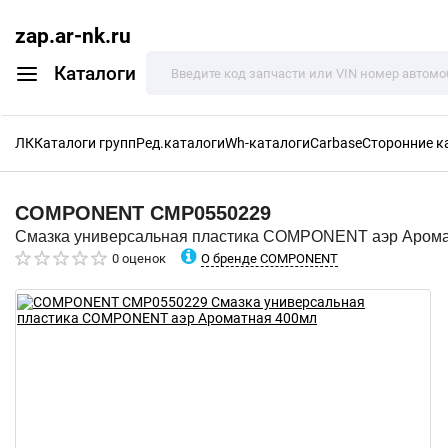
zap.ar-nk.ru
Каталоги
ЛК
Каталоги групп
Ред.каталоги
Wh-каталоги
Carbase
Сторонние к
COMPONENT
CMP0550229
Смазка универсальная пластика COMPONENT аэр Арома
О бренде COMPONENT
0 оценок