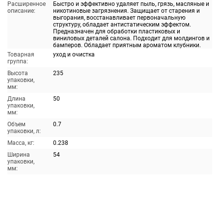
Расширенное
Быстро и эффективно удаляет пыль, грязь, масляные и
описание:
никотиновые загрязнения. Защищает от старения и
выгорания, восстанавливает первоначальную
структуру, обладает антистатическим эффектом.
Предназначен для обработки пластиковых и
виниловых деталей салона. Подходит для молдингов и
бамперов. Обладает приятным ароматом клубники.
Товарная
уход и очистка
группа:
Высота
235
упаковки,
мм:
Длина
50
упаковки,
мм:
Объем
0.7
упаковки, л:
Масса, кг:
0.238
Ширина
54
упаковки,
мм: