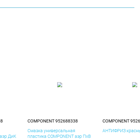
38
COMPONENT 952688338
COMPONENT 9526
я
Смазка универсальная
АНТИФРИЗ красны
аэр ДиК
пластика COMPONENT аэр ПхВ