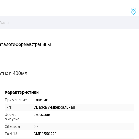
аталоги
Формы
Страницы
тная 400мл
Характеристики
Применение:
пластик
Тип:
Смазка универсальная
Форма
аэрозоль
выпуска:
Объём, л:
0.4
EAN-13:
CMP0550229