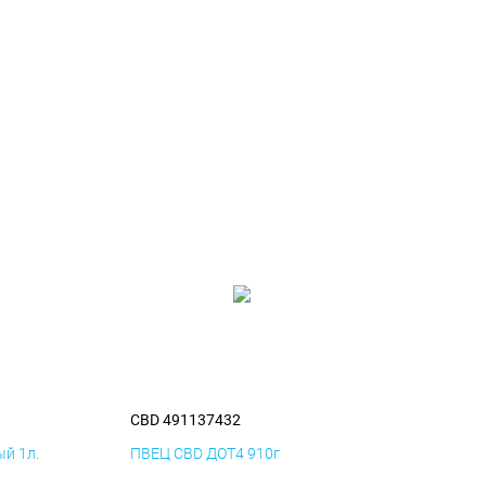
CBD 491137432
й 1л.
ПВЕЦ CBD ДОТ4 910г