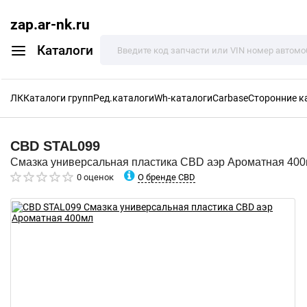
zap.ar-nk.ru
Каталоги
ЛК
Каталоги групп
Ред.каталоги
Wh-каталоги
Carbase
Сторонние к
CBD
STAL099
Смазка универсальная пластика CBD аэр Ароматная 40
О бренде CBD
0 оценок