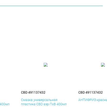
CBD 491137432
CBD 491137432
я
Смазка универсальная
АНТИФРИЗ красны
 400мл
пластика CBD аэр ПхВ 400мл