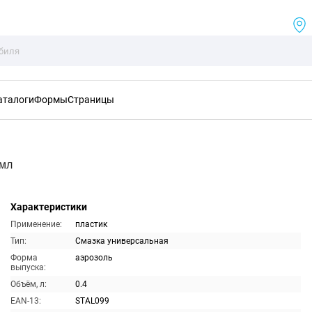
аталоги
Формы
Страницы
0мл
Характеристики
Применение:
пластик
Тип:
Смазка универсальная
Форма
аэрозоль
выпуска:
Объём, л:
0.4
EAN-13:
STAL099