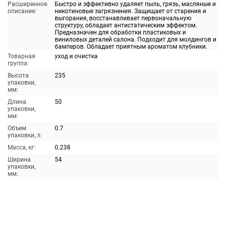
Расширенное
Быстро и эффективно удаляет пыль, грязь, масляные и
описание:
никотиновые загрязнения. Защищает от старения и
выгорания, восстанавливает первоначальную
структуру, обладает антистатическим эффектом.
Предназначен для обработки пластиковых и
виниловых деталей салона. Подходит для молдингов и
бамперов. Обладает приятным ароматом клубники.
Товарная
уход и очистка
группа:
Высота
235
упаковки,
мм:
Длина
50
упаковки,
мм:
Объем
0.7
упаковки, л:
Масса, кг:
0.238
Ширина
54
упаковки,
мм: