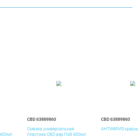
CBD 63889860
CBD 63889860
я
Смазка универсальная
АНТИФРИЗ красны
 400мл
пластика CBD аэр ПхВ 400мл