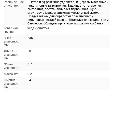
Расширенное
Быстро и эффективно удаляет пыль, грязь, масляные и
описание:
никотиновые загрязнения. Защищает от старения и
выгорания, восстанавливает первоначальную
структуру, обладает антистатическим эффектом.
Предназначен для обработки пластиковых и
виниловых деталей салона. Подходит для молдингов и
бамперов. Обладает приятным ароматом клубники.
Товарная
уход и очистка
группа:
Высота
235
упаковки,
мм:
Длина
50
упаковки,
мм:
Объем
0.7
упаковки, л:
Масса, кг:
0.238
Ширина
54
упаковки,
мм: