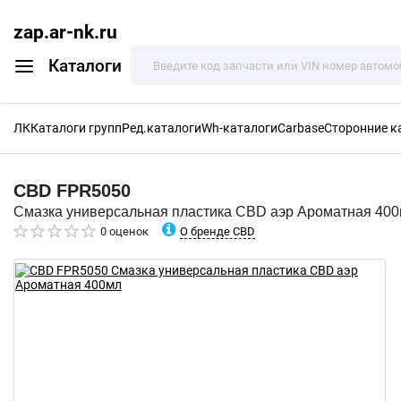
zap.ar-nk.ru
Каталоги
ЛК
Каталоги групп
Ред.каталоги
Wh-каталоги
Carbase
Сторонние к
CBD
FPR5050
Смазка универсальная пластика CBD аэр Ароматная 40
О бренде CBD
0 оценок