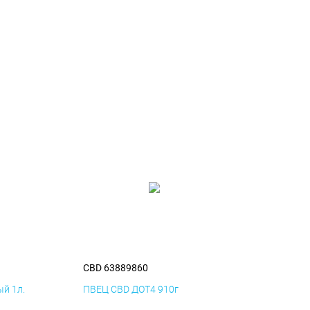
CBD 63889860
й 1л.
ПВЕЦ CBD ДОТ4 910г