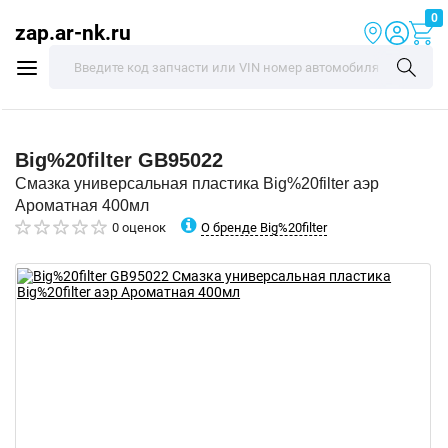
0
zap.ar-nk.ru
Big%20filter
GB95022
Смазка универсальная пластика Big%20filter аэр
Ароматная 400мл
О бренде Big%20filter
0 оценок