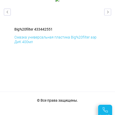
Big%20filter 433442551
Big
эр
Смазка универсальная пластика Big%20filter аэр
Сма
ДиК 400мл
ПхВ
© Все права защищены.