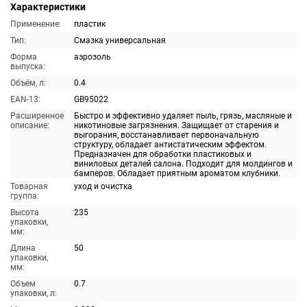
Характеристики
Применение:
пластик
Тип:
Смазка универсальная
Форма
аэрозоль
выпуска:
Объём, л:
0.4
EAN-13:
GB95022
Расширенное
Быстро и эффективно удаляет пыль, грязь, масляные и
описание:
никотиновые загрязнения. Защищает от старения и
выгорания, восстанавливает первоначальную
структуру, обладает антистатическим эффектом.
Предназначен для обработки пластиковых и
виниловых деталей салона. Подходит для молдингов и
бамперов. Обладает приятным ароматом клубники.
Товарная
уход и очистка
группа:
Высота
235
упаковки,
мм:
Длина
50
упаковки,
мм:
Объем
0.7
упаковки, л: