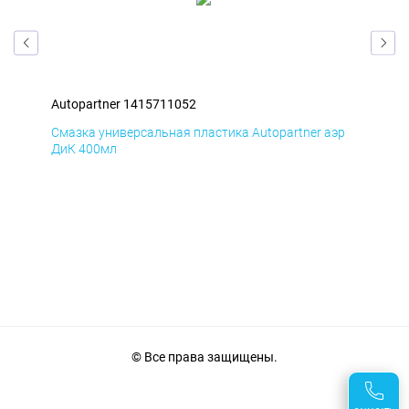
Autopartner 1415711052
Aut
эр
Смазка универсальная пластика Autopartner аэр
Сма
ДиК 400мл
ПхВ
© Все права защищены.