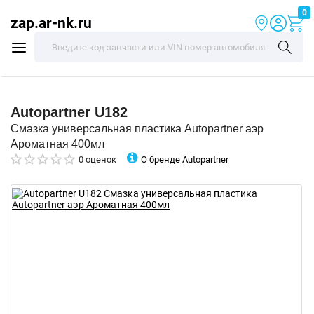
0
zap.ar-nk.ru
Autopartner
U182
Смазка универсальная пластика Autopartner аэр
Ароматная 400мл
О бренде Autopartner
0 оценок