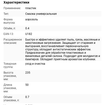
Характеристики
Применение:
пластик
Тип:
Смазка универсальная
Форма
аэрозоль
выпуска:
Объём, л:
0.4
EAN-13:
U182
Расширенное
Быстро и эффективно удаляет пыль, грязь, масляные и
описание:
никотиновые загрязнения. Защищает от старения и
выгорания, восстанавливает первоначальную
структуру, обладает антистатическим эффектом.
Предназначен для обработки пластиковых и
виниловых деталей салона. Подходит для молдингов и
бамперов. Обладает приятным ароматом клубники.
Товарная
уход и очистка
группа:
Высота
235
упаковки,
мм:
Длина
50
упаковки,
мм:
Объем
0.7
упаковки, л: