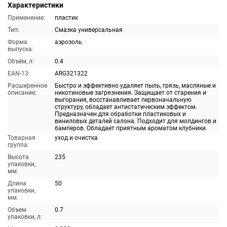
Характеристики
Применение:
пластик
Тип:
Смазка универсальная
Форма
аэрозоль
выпуска:
Объём, л:
0.4
EAN-13:
ARG321322
Расширенное
Быстро и эффективно удаляет пыль, грязь, масляные и
описание:
никотиновые загрязнения. Защищает от старения и
выгорания, восстанавливает первоначальную
структуру, обладает антистатическим эффектом.
Предназначен для обработки пластиковых и
виниловых деталей салона. Подходит для молдингов и
бамперов. Обладает приятным ароматом клубники.
Товарная
уход и очистка
группа:
Высота
235
упаковки,
мм:
Длина
50
упаковки,
мм:
Объем
0.7
упаковки, л: