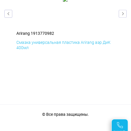
Arirang 1913770982
Ari
мД
Смазка универсальная пластика Arirang аэр ДиК
Сма
400мл
40
© Все права защищены.