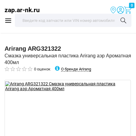
0
zap.ar-nk.ru
Arirang
ARG321322
Смазка универсальная пластика Arirang аэр Ароматная
400мл
О бренде Arirang
0 оценок