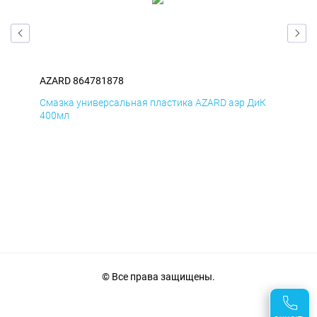
AZARD 864781878
AZA
мД
Смазка универсальная пластика AZARD аэр ДиК
Сма
400мл
40
© Все права защищены.