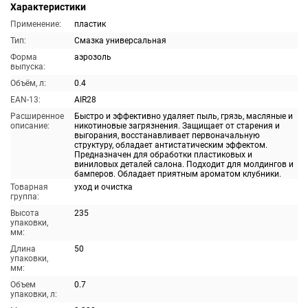
Характеристики
Применение:
пластик
Тип:
Смазка универсальная
Форма
аэрозоль
выпуска:
Объём, л:
0.4
EAN-13:
AIR28
Расширенное
Быстро и эффективно удаляет пыль, грязь, масляные и
описание:
никотиновые загрязнения. Защищает от старения и
выгорания, восстанавливает первоначальную
структуру, обладает антистатическим эффектом.
Предназначен для обработки пластиковых и
виниловых деталей салона. Подходит для молдингов и
бамперов. Обладает приятным ароматом клубники.
Товарная
уход и очистка
группа:
Высота
235
упаковки,
мм:
Длина
50
упаковки,
мм:
Объем
0.7
упаковки, л: