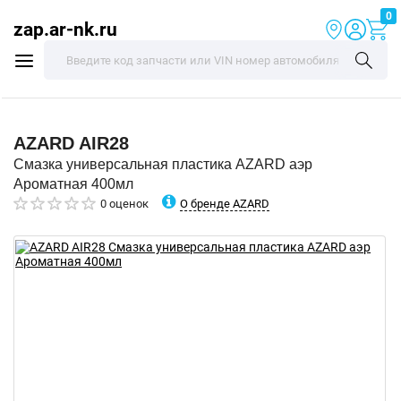
0
zap.ar-nk.ru
AZARD
AIR28
Смазка универсальная пластика AZARD аэр
Ароматная 400мл
О бренде AZARD
0 оценок