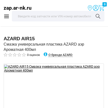
0
zap.ar-nk.ru
AZARD
AIR15
Смазка универсальная пластика AZARD аэр
Ароматная 400мл
О бренде AZARD
0 оценок