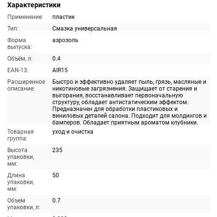
Характеристики
Применение:
пластик
Тип:
Смазка универсальная
Форма
аэрозоль
выпуска:
Объём, л:
0.4
EAN-13:
AIR15
Расширенное
Быстро и эффективно удаляет пыль, грязь, масляные и
описание:
никотиновые загрязнения. Защищает от старения и
выгорания, восстанавливает первоначальную
структуру, обладает антистатическим эффектом.
Предназначен для обработки пластиковых и
виниловых деталей салона. Подходит для молдингов и
бамперов. Обладает приятным ароматом клубники.
Товарная
уход и очистка
группа:
Высота
235
упаковки,
мм:
Длина
50
упаковки,
мм:
Объем
0.7
упаковки, л: