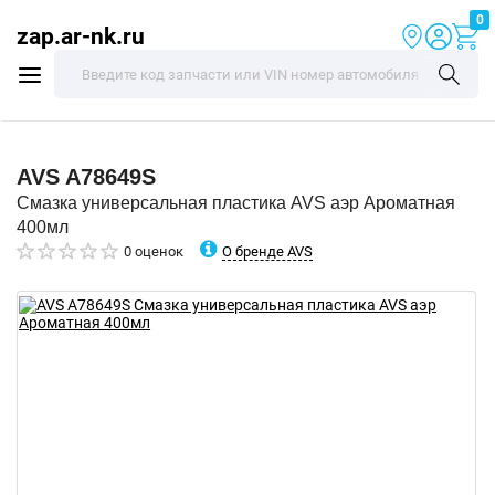
0
zap.ar-nk.ru
AVS
A78649S
Смазка универсальная пластика AVS аэр Ароматная
400мл
О бренде AVS
0 оценок