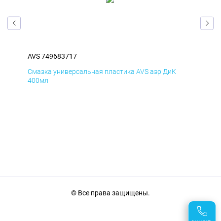
AVS 749683717
AVS
Смазка универсальная пластика AVS аэр ДиК
Сма
400мл
40
© Все права защищены.