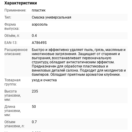
Характеристики
Применение:
пластик
Тип:
Смазка универсальная
Форма
аэрозоль
выпуска:
Объём, л:
0.4
EAN-13:
A78649S
Расширенное
Быстро и эффективно удаляет пыль, грязь, масляные и
описание:
никотиновые загрязнения. Защищает от старения и
выгорания, восстанавливает первоначальную
структуру, обладает антистатическим эффектом.
Предназначен для обработки пластиковых и
виниловых деталей салона. Подходит для молдингов и
бамперов. Обладает приятным ароматом клубники.
Товарная
уход и очистка
группа:
Высота
235
упаковки,
мм:
Длина
50
упаковки,
мм:
Объем
0.7
упаковки, л: