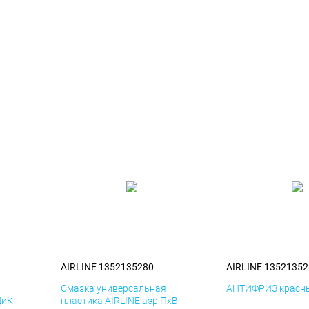
AIRLINE 1352135280
AIRLINE 13521352
я
Смазка универсальная
АНТИФРИЗ красны
ДиК
пластика AIRLINE аэр ПхВ