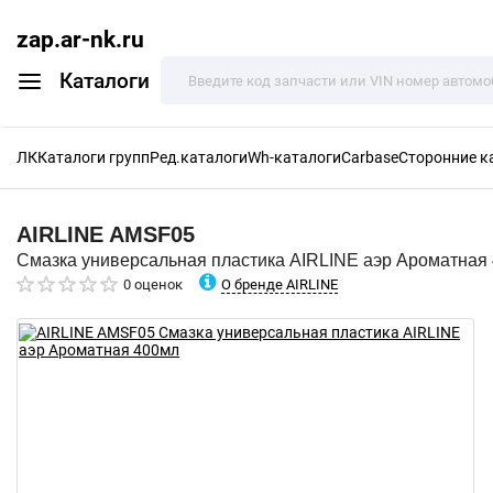
zap.ar-nk.ru
Каталоги
ЛК
Каталоги групп
Ред.каталоги
Wh-каталоги
Carbase
Сторонние к
AIRLINE
AMSF05
Смазка универсальная пластика AIRLINE аэр Ароматная
О бренде AIRLINE
0 оценок