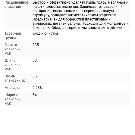
Расширенное
Быстро и эффективно удаляет пыль, грязь, масляные и
описание:
никотиновые загрязнения. Защищает от старения и
выгорания, восстанавливает первоначальную
структуру, обладает антистатическим эффектом.
Предназначен для обработки пластиковых и
виниловых деталей салона. Подходит для молдингов и
бамперов. Обладает приятным ароматом клубники.
Товарная
уход и очистка
группа:
Высота
235
упаковки,
мм:
Длина
50
упаковки,
мм:
Объем
0.7
упаковки, л:
Масса, кг:
0.238
Ширина
54
упаковки,
мм: