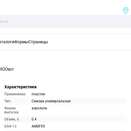
аталоги
Формы
Страницы
 400мл
Характеристики
Применение:
пластик
Тип:
Смазка универсальная
Форма
аэрозоль
выпуска:
Объём, л:
0.4
EAN-13:
AMSF05