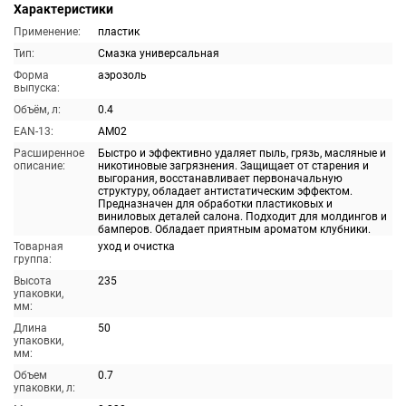
Характеристики
Применение:
пластик
Тип:
Смазка универсальная
Форма
аэрозоль
выпуска:
Объём, л:
0.4
EAN-13:
AM02
Расширенное
Быстро и эффективно удаляет пыль, грязь, масляные и
описание:
никотиновые загрязнения. Защищает от старения и
выгорания, восстанавливает первоначальную
структуру, обладает антистатическим эффектом.
Предназначен для обработки пластиковых и
виниловых деталей салона. Подходит для молдингов и
бамперов. Обладает приятным ароматом клубники.
Товарная
уход и очистка
группа:
Высота
235
упаковки,
мм:
Длина
50
упаковки,
мм:
Объем
0.7
упаковки, л: