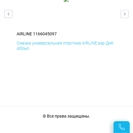
AIRLINE 1166045097
AIR
БмД
Смазка универсальная пластика AIRLINE аэр ДиК
Сма
400мл
40
© Все права защищены.