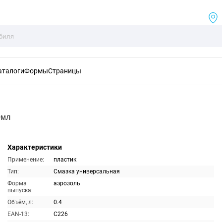
аталоги
Формы
Страницы
0мл
Характеристики
Применение:
пластик
Тип:
Смазка универсальная
Форма
аэрозоль
выпуска:
Объём, л:
0.4
EAN-13:
C226