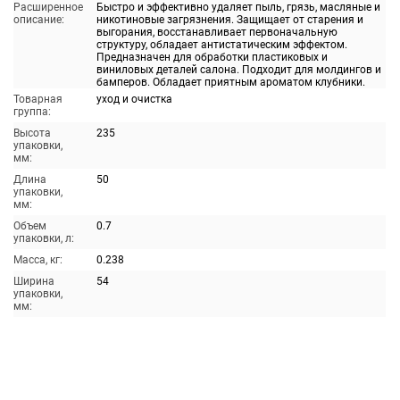
Расширенное
Быстро и эффективно удаляет пыль, грязь, масляные и
описание:
никотиновые загрязнения. Защищает от старения и
выгорания, восстанавливает первоначальную
структуру, обладает антистатическим эффектом.
Предназначен для обработки пластиковых и
виниловых деталей салона. Подходит для молдингов и
бамперов. Обладает приятным ароматом клубники.
Товарная
уход и очистка
группа:
Высота
235
упаковки,
мм:
Длина
50
упаковки,
мм:
Объем
0.7
упаковки, л:
Масса, кг:
0.238
Ширина
54
упаковки,
мм: