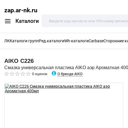
zap.ar-nk.ru
Каталоги
ЛК
Каталоги групп
Ред.каталоги
Wh-каталоги
Carbase
Сторонние к
AIKO
C226
Смазка универсальная пластика AIKO аэр Ароматная 40
О бренде AIKO
0 оценок