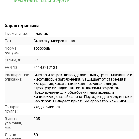
Посмотреть цены и сроки
Характеристики
Применение:
пластик
Тип:
Смазка универсальная
Форма
аэрозоль
выпуска:
Объём, л:
0.4
EAN-13:
21148212134
Расширенное
Быстро и эффективно удаляет пыль, грязь, масляные и
описание:
никотиновые загрязнения. Защищает от старения и
выгорания, восстанавливает первоначальную
структуру, обладает антистатическим эффектом.
Предназначен для обработки пластиковых и
виниловых деталей салона. Подходит для молдингов и
бамперов. Обладает приятным ароматом клубники.
Товарная
уход и очистка
группа:
Высота
235
упаковки,
мм:
Длина
50