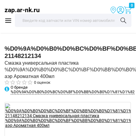
0
zap.ar-nk.ru
%D0%9A%D0%B0%D0%BC%D0%BF%D0%BB
21148212134
Смазка универсальная пластика
%D0%9A%D0%B0%D0%BC%D0%BF%D0%BB%D0%B0%
аэр Ароматная 400мл
0 оценок
О бренде
%D0%9A%D0%B0%D0%BC%D0%BF%D0%BB%D0%B0%D1%81%D1%82