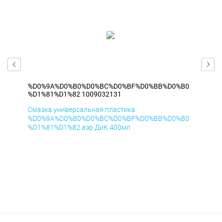
B0
%D0%9A%D0%B0%D0%BC%D0%BF%D0%BB%D0%B0
%D
%D1%81%D1%82 1009032131
%D
Смазка универсальная пластика
Сма
B0
%D0%9A%D0%B0%D0%BC%D0%BF%D0%BB%D0%B0
%D
%D1%81%D1%82 аэр ДиК 400мл
%D1