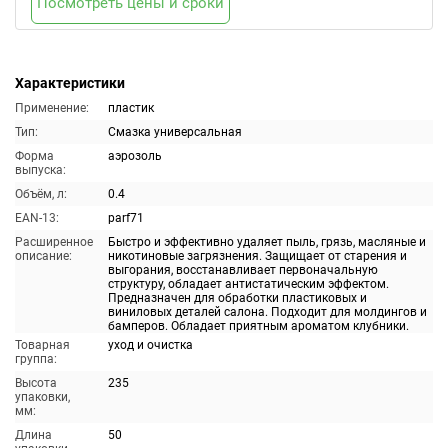
Посмотреть цены и сроки
Характеристики
Применение:
пластик
Тип:
Смазка универсальная
Форма
аэрозоль
выпуска:
Объём, л:
0.4
EAN-13:
parf71
Расширенное
Быстро и эффективно удаляет пыль, грязь, масляные и
описание:
никотиновые загрязнения. Защищает от старения и
выгорания, восстанавливает первоначальную
структуру, обладает антистатическим эффектом.
Предназначен для обработки пластиковых и
виниловых деталей салона. Подходит для молдингов и
бамперов. Обладает приятным ароматом клубники.
Товарная
уход и очистка
группа:
Высота
235
упаковки,
мм:
Длина
50