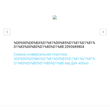
81%
%D0%90%D0%BA%D1%81%D0%B5%D1%81%D1%81%
%D
D1%83%D0%B0%D1%80%D1%8B 2093689804
D1
Смазка универсальная пластика
Сма
81%
%D0%90%D0%BA%D1%81%D0%B5%D1%81%D1%81%
%D
D1%83%D0%B0%D1%80%D1%8B аэр ДиК 400мл
D1