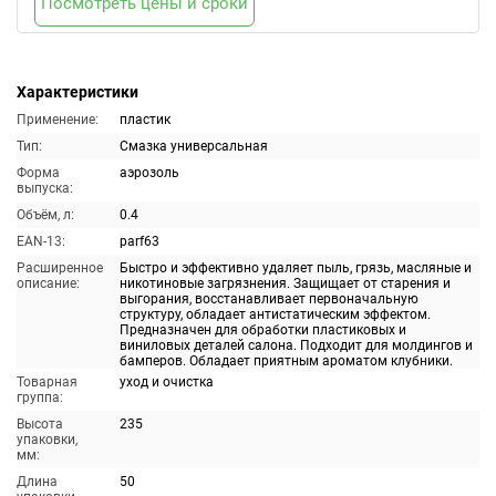
Посмотреть цены и сроки
Характеристики
Применение:
пластик
Тип:
Смазка универсальная
Форма
аэрозоль
выпуска:
Объём, л:
0.4
EAN-13:
parf63
Расширенное
Быстро и эффективно удаляет пыль, грязь, масляные и
описание:
никотиновые загрязнения. Защищает от старения и
выгорания, восстанавливает первоначальную
структуру, обладает антистатическим эффектом.
Предназначен для обработки пластиковых и
виниловых деталей салона. Подходит для молдингов и
бамперов. Обладает приятным ароматом клубники.
Товарная
уход и очистка
группа:
Высота
235
упаковки,
мм:
Длина
50