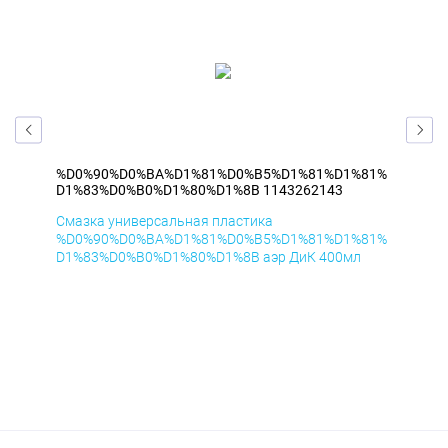
81%
%D0%90%D0%BA%D1%81%D0%B5%D1%81%D1%81%
%D
D1%83%D0%B0%D1%80%D1%8B 1143262143
D1
Смазка универсальная пластика
Сма
81%
%D0%90%D0%BA%D1%81%D0%B5%D1%81%D1%81%
%D
D1%83%D0%B0%D1%80%D1%8B аэр ДиК 400мл
D1