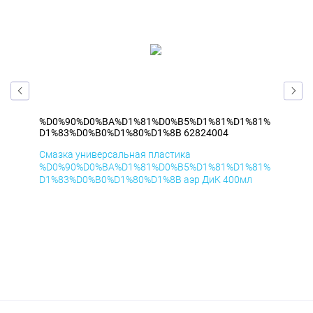
81%
%D0%90%D0%BA%D1%81%D0%B5%D1%81%D1%81%
%D
D1%83%D0%B0%D1%80%D1%8B 62824004
D1
Смазка универсальная пластика
Сма
81%
%D0%90%D0%BA%D1%81%D0%B5%D1%81%D1%81%
%D
D1%83%D0%B0%D1%80%D1%8B аэр ДиК 400мл
D1