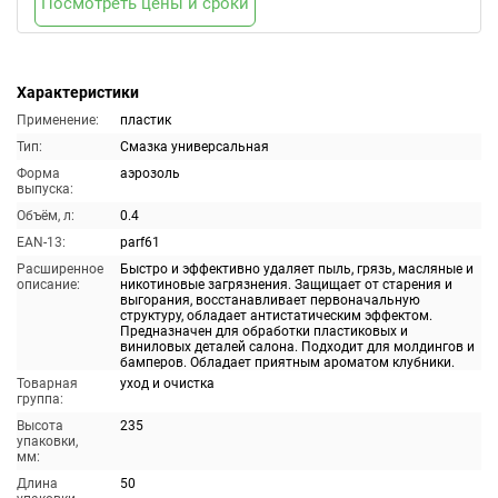
Посмотреть цены и сроки
Характеристики
Применение:
пластик
Тип:
Смазка универсальная
Форма
аэрозоль
выпуска:
Объём, л:
0.4
EAN-13:
parf61
Расширенное
Быстро и эффективно удаляет пыль, грязь, масляные и
описание:
никотиновые загрязнения. Защищает от старения и
выгорания, восстанавливает первоначальную
структуру, обладает антистатическим эффектом.
Предназначен для обработки пластиковых и
виниловых деталей салона. Подходит для молдингов и
бамперов. Обладает приятным ароматом клубники.
Товарная
уход и очистка
группа:
Высота
235
упаковки,
мм:
Длина
50