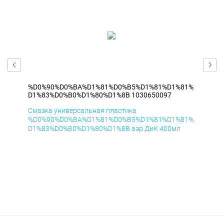
81%
%D0%90%D0%BA%D1%81%D0%B5%D1%81%D1%81%
%D
D1%83%D0%B0%D1%80%D1%8B 1030650097
D1
Смазка универсальная пластика
Сма
81%
%D0%90%D0%BA%D1%81%D0%B5%D1%81%D1%81%
%D
D1%83%D0%B0%D1%80%D1%8B аэр ДиК 400мл
D1