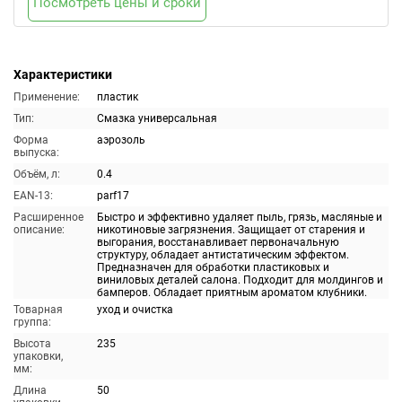
Посмотреть цены и сроки
Характеристики
Применение:
пластик
Тип:
Смазка универсальная
Форма
аэрозоль
выпуска:
Объём, л:
0.4
EAN-13:
parf17
Расширенное
Быстро и эффективно удаляет пыль, грязь, масляные и
описание:
никотиновые загрязнения. Защищает от старения и
выгорания, восстанавливает первоначальную
структуру, обладает антистатическим эффектом.
Предназначен для обработки пластиковых и
виниловых деталей салона. Подходит для молдингов и
бамперов. Обладает приятным ароматом клубники.
Товарная
уход и очистка
группа:
Высота
235
упаковки,
мм:
Длина
50