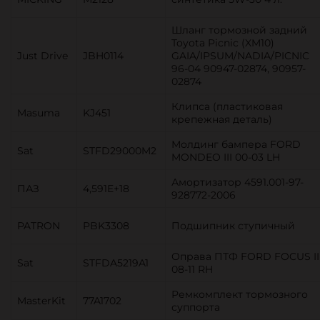
Шланг тормозной задний
Toyota Picnic (XM10)
Just Drive
JBH0114
GAIA/IPSUM/NADIA/PICNIC
96-04 90947-02874, 90957-
02874
Клипса (пластиковая
Masuma
KJ451
крепежная деталь)
Молдинг бампера FORD
Sat
STFD29000M2
MONDEO III 00-03 LH
Амортизатор 4591.001-97-
ПАЗ
4,591E+18
928772-2006
PATRON
PBK3308
Подшипник ступичный
Оправа ПТФ FORD FOCUS II
Sat
STFDA5219A1
08-11 RH
Ремкомплект тормозного
MasterKit
77A1702
суппорта