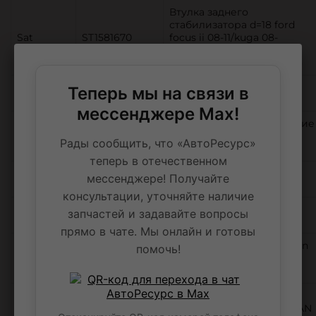
Втулка заднего
стабилизатора d=18 ford
Sat
ST1581670
focus ii 08-11/kuga 08-
12/mondeo 07-14/s-max 06-
15/volvo s60 (распродажа)
Теперь мы на связи в
TOYOTA
9056452056
ШАЙБА
мессенджере Max!
Салфетки обежиривающие
JetaPro
5850470
синие jeta pro poly pro
Рады сообщить, что «АвтоРесурс»
5850470 (поштучно) 1шт
теперь в отечественном
мессенджере! Получайте
Miles
AFW1116
Фильтр салонный
консультации, уточняйте наличие
запчастей и задавайте вопросы
Ctr
CRN28
Тяга рулевая CTR
прямо в чате. Мы онлайн и готовы
Решетка радиатора Nissan
помочь!
TYG
DS07289GALN
March 05-07 / Micra 05-07
(Слева)
Прокладка кронштейна
масляного фильтра NISSAN
NISSAN
15239VK500