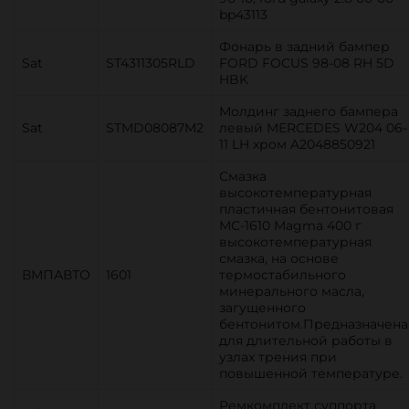
bp43113
Фонарь в задний бампер
Sat
ST4311305RLD
FORD FOCUS 98-08 RH 5D
HBK
Молдинг заднего бампера
Sat
STMD08087M2
левый MERCEDES W204 06-
11 LH хром A2048850921
Смазка
высокотемпературная
пластичная бентонитовая
МС-1610 Magma 400 г
высокотемпературная
смазка, на основе
ВМПАВТО
1601
термостабильного
минерального масла,
загущенного
бентонитом.Предназначена
для длительной работы в
узлах трения при
повышенной температуре.
Ремкомплект суппорта