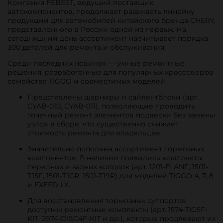
Компания FEBEST, ведущий поставщик
автокомпонентов, продолжает развивать линейку
продукции для автомобилей китайского бренда CHERY,
представленного в России одной из первых. На
сегодняшний день ассортимент насчитывает порядка
300 деталей для ремонта и обслуживания.
Среди последних новинок — умные ремонтные
решения, разработанные для популярных кроссоверов
семейства TIGGO и совместимых моделей.
Представлены шарниры и сайлентблоки (арт.
CYAB-010, CYAB-011), позволяющие проводить
точечный ремонт элементов подвески без замены
узлов в сборе, что существенно снижает
стоимость ремонта для владельцев.
Значительно пополнен ассортимент тормозных
компонентов. В наличии появились комплекты
передних и задних колодок (арт. 1201-ELANF, 1501-
T15F, 1501-T1CR, 1501-T19R) для моделей TIGGO 4, 7, 8
и EXEED LX.
Для восстановления тормозных суппортов
доступны ремонтные комплекты (арт. 1574-TIG5F-
KIT, 2974-DISC4F-KIT и др.), которые продлевают их