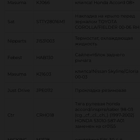
Masuma
KJ066
клипса! Honda Accord 08>
Накладка на крыло перед
Sat
STTY28016M1
зеркалом TOYOTA
COROLLA/FIELDER 00-06 RH
Термостат, охлаждающая
Nipparts
J1531003
жидкость
Сайлентблок заднего
Febest
HAB130
рычага
клипса!Nissan Skyline/Gloria
Masuma
KJ1603
00-03
Just Drive
JPE0112
Прокладка резиновая
Тяга рулевая honda
accord/inspire/saber 98-03
Ctr
CRHO18
(cg_,cf_,cl_,ch_) (1997-2002)
HONDA 53010-S87-A01
заменен на cr0155
MICKING
M2128
синтетика 5W-30 4 л.