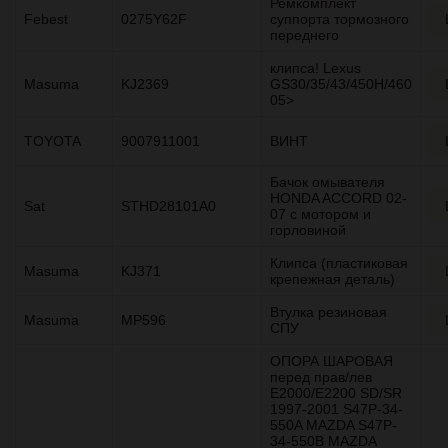
Ремкомплект
Febest
0275Y62F
суппорта тормозного
переднего
клипса! Lexus
Masuma
KJ2369
GS30/35/43/450H/460
05>
TOYOTA
9007911001
ВИНТ
Бачок омывателя
HONDA ACCORD 02-
Sat
STHD28101A0
07 с мотором и
горловиной
Клипса (пластиковая
Masuma
KJ371
крепежная деталь)
Втулка резиновая
Masuma
MP596
СПУ
ОПОРА ШАРОВАЯ
перед прав/лев
E2000/E2200 SD/SR
1997-2001 S47P-34-
550A MAZDA S47P-
34-550B MAZDA