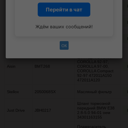
Крепление бампера
Sat
STFDA6000B1
FORD FOCUS III 11-
Перейти в чат
19 RH
МОЛДИНГ СТЕКЛА
NISSAN
727503SB0A
ЛОБ B17R
Ждём ваших сообщений!
Колодки тормозные
PILENGA
FDP3319
дисковые задние,
Pilenga
ОК
Главный тормозной
цилиндр TOYOTA:
COROLLA 92-97,
Aisin
BMT268
COROLLA 97-00,
COROLLA Compact
92-97 472011A150
472011A120
Stellox
2050068SX
Масляный фильтр
Шланг тормозной
передний BMW E38
Just Drive
JBH0217
2.8-5.0 94-01 оем
34301163155
Пламегаситель