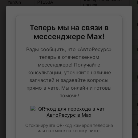
YunXin
PT153A
насоса
Вкладыши шатунные
к-т 0,50 TOYOTA
TAIHO
R043A050
COROLLA/CORONA
Теперь мы на связи в
4A-FE/5A-FE 90-01
R043A050
мессенджере Max!
Термостат,
Рады сообщить, что «АвтоРесурс»
Stellox
2340066SX
охлаждающая
жидкость
теперь в отечественном
мессенджере! Получайте
Шланг тормозной
задний правый
консультации, уточняйте наличие
Chevrolet Cruze,
Just Drive
JBH0278
Orlando, Opel Astra J,
запчастей и задавайте вопросы
Zafira C, 1335999
прямо в чате. Мы онлайн и готовы
133455809
помочь!
Пыльник
Febest
TSHB120R
амортизатора
заднего
Датчик положения
NPA
NP51106174
коленвала с 2009 г.
Отсканируйте QR-код камерой телефона
8V Рено (В0)
или нажмите на кнопку ниже.