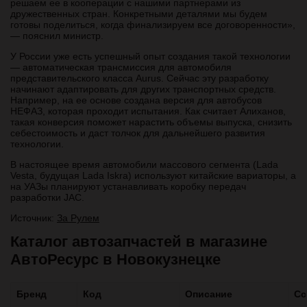
решаем ее в кооперации с нашими партнерами из
дружественных стран. Конкретными деталями мы будем
готовы поделиться, когда финализируем все договоренности»,
— пояснил министр.
У России уже есть успешный опыт создания такой технологии
— автоматическая трансмиссия для автомобиля
представительского класса Aurus. Сейчас эту разработку
начинают адаптировать для других транспортных средств.
Например, на ее основе создана версия для автобусов
НЕФАЗ, которая проходит испытания. Как считает Алиханов,
такая конверсия поможет нарастить объемы выпуска, снизить
себестоимость и даст толчок для дальнейшего развития
технологии.
В настоящее время автомобили массового сегмента (Lada
Vesta, будущая Lada Iskra) используют китайские вариаторы, а
на УАЗы планируют устанавливать коробку передач
разработки JAC.
Источник:
За Рулем
Каталог автозапчастей в магазине
АвтоРесурс в Новокузнецке
Бренд
Код
Описание
Сс