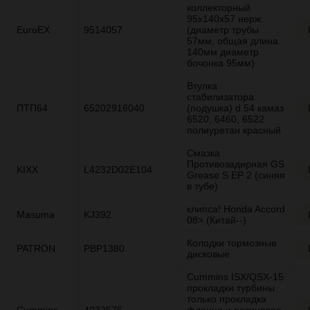
коллекторный
95x140x57 нерж.
EuroEX
9514057
(диаметр трубы
57мм, общая длина
140мм диаметр
бочонка 95мм)
Втулка
стабилизатора
ПТП64
65202916040
(подушка) d.54 камаз
6520, 6460, 6522
полиуретан красный
Смазка
Противозадирная GS
KIXX
L4232D02E104
Grease S EP 2 (синяя
в тубе)
клипса! Honda Accord
Masuma
KJ392
08> (Китай--)
Колодки тормозные
PATRON
PBP1380
дисковые
Cummins ISX/QSX-15
прокладки турбины
только прокладка
Cummins
4032576
фланца и резиновое