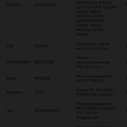
S47P34551 MAZDA
MAZDA
S4YP3455X
S4YP-34-55X NISSAN
40160-HA001
NISSAN 40160-
HA00B NISSAN
54055-HA000
NISSAN 54055-
HA001
Прокладка, труба
FA1
870903
выхлопного газа
Масло
MITSUBISHI
MZ320100
трансмиссионное
ATF SP-3 1 л
Фильтр воздушный
Miles
AFAI323
KIA OPTIMA 11-
Лампа H7 12V 55W
Masuma
L670
PX26D LED (Китай--)
Решетка радиатора
MITSUBISHI LANCER
Sat
STMBW50931
X 07-15 RH
раздельная
Фильтр топливного