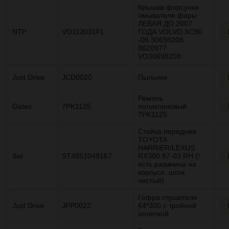
Крышка форсунки
омывателя фары
ЛЕВАЯ ДО 2007
NTP
VO112031FL
ГОДА VOLVO ХС90
-06 30698208
8620977
VO30698208
Just Drive
JCD0020
Пыльник
Ремень
Gates
7PK1125
поликлиновый
7PK1125
Стойка передняя
TOYOTA
HARRIER/LEXUS
Sat
ST4851049167
RX300 97-03 RH (!
есть ржавчина на
корпусе, шток
чистый)
Гофра глушителя
Just Drive
JPP0022
64*300 с тройной
оплеткой