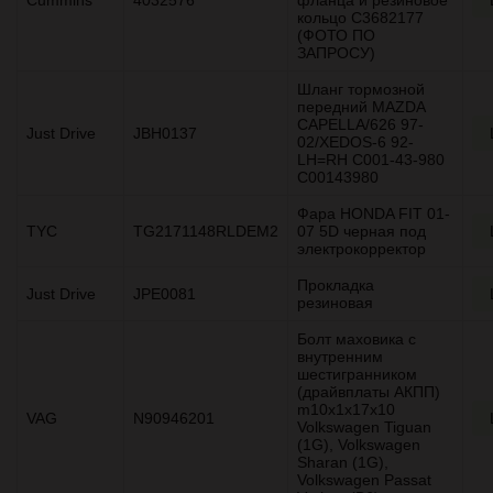
кольцо C3682177
(ФОТО ПО
ЗАПРОСУ)
Шланг тормозной
передний MAZDA
CAPELLA/626 97-
Just Drive
JBH0137
02/XEDOS-6 92-
LH=RH C001-43-980
C00143980
Фара HONDA FIT 01-
TYC
TG2171148RLDEM2
07 5D черная под
электрокорректор
Прокладка
Just Drive
JPE0081
резиновая
Болт маховика с
внутренним
шестигранником
(драйвплаты АКПП)
m10x1x17x10
VAG
N90946201
Volkswagen Tiguan
(1G), Volkswagen
Sharan (1G),
Volkswagen Passat